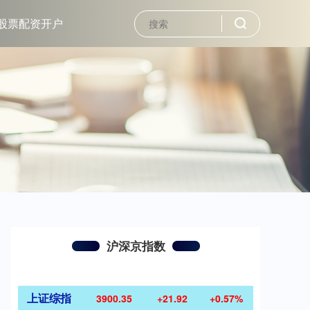
股票配资开户
沪深京指数
上证综指
3900.35
+21.92
+0.57%