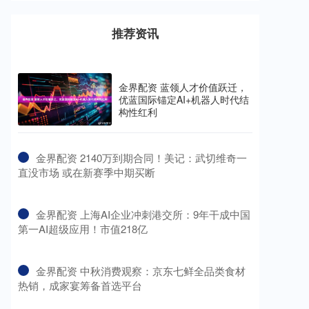
推荐资讯
金界配资 蓝领人才价值跃迁，
优蓝国际锚定AI+机器人时代结
构性红利
​金界配资 2140万到期合同！美记：武切维奇一
直没市场 或在新赛季中期买断
​金界配资 上海AI企业冲刺港交所：9年干成中国
第一AI超级应用！市值218亿
​金界配资 中秋消费观察：京东七鲜全品类食材
热销，成家宴筹备首选平台