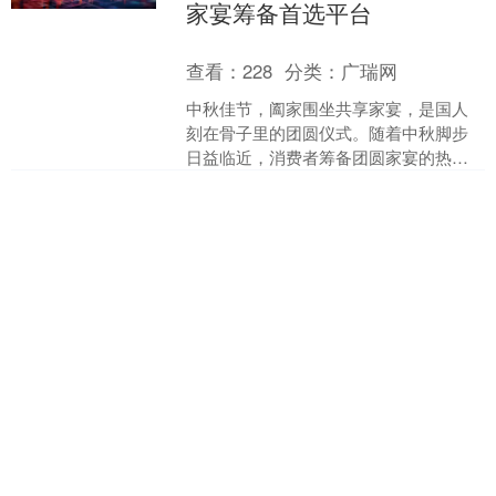
家宴筹备首选平台
查看：
228
分类：
广瑞网
中秋佳节，阖家围坐共享家宴，是国人
刻在骨子里的团圆仪式。随着中秋脚步
日益临近，消费者筹备团圆家宴的热情
持续攀升，京东七鲜凭借众多源头直
金界配资 东航9月26日起上
采、产地直供的高品质食材，....
新“陪伴服务”，新增老年旅客
陪伴服务，儿童名额也增加
了
查看：
202
分类：
广瑞网
为满足全年龄段旅客差异化出行需求，
精心打造分层级、精准化的服务体系，9
月26日起，东航将推出“陪伴服务”。 该
服务首先优化了“无成人陪伴儿童”服务，