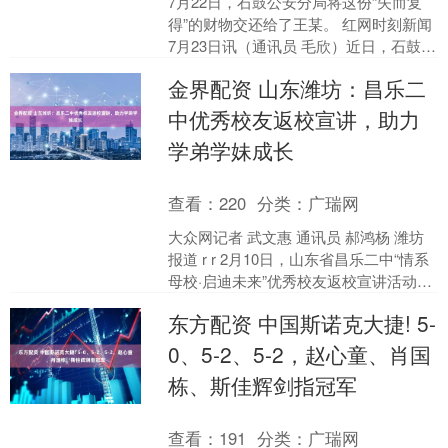
7月22日，石鼓公安分局将这份“失而复
得”的财物交还给了王某。 红网时刻新闻
7月23日讯（通讯员 毛欣）近日，石鼓公
安分局青山派出所争分夺秒拦截一件寄
金界配资 山东潍坊：昌乐二
出物为30....
中优秀校友返校宣讲，助力
学弟学妹成长
查看：
220
分类：
广瑞网
大众网记者 武文惠 通讯员 郝鸿杨 潍坊
报道 r r 2月10日，山东省昌乐二中“情系
母校·启迪未来”优秀校友返校宣讲活动在
知源餐厅隆重举行。本次活动汇聚了包
东方配资 中国斯诺克大捷! 5-
括....
0、5-2、5-2，赵心童、肖国
栋、斯佳辉剑指冠军
查看：
191
分类：
广瑞网