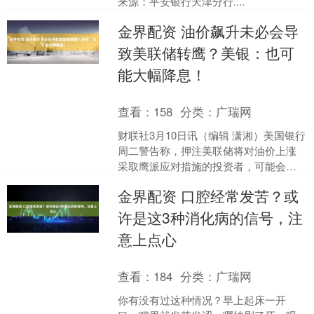
来源：平安银行天津分行....
金界配资 油价飙升未必会导
致美联储转鹰？美银：也可
能大幅降息！
查看：
158
分类：
广瑞网
财联社3月10日讯（编辑 潇湘）美国银行
周二警告称，押注美联储将对油价上涨
采取鹰派应对措施的投资者，可能会误
判美联储的动向。该行指出，供应冲击
金界配资 口腔经常发苦？或
也可能导致利率维持....
许是这3种消化病的信号，注
意上点心
查看：
184
分类：
广瑞网
你有没有过这种情况？早上起床一开