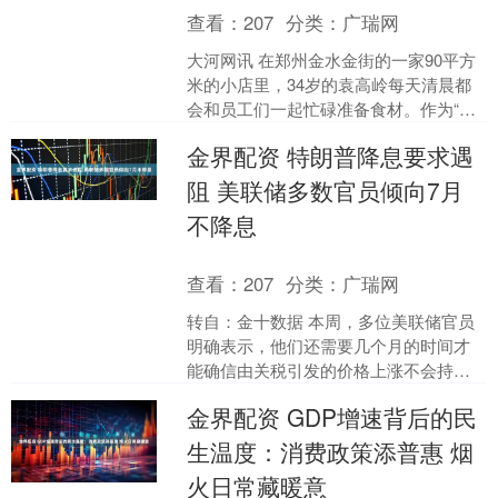
查看：
207
分类：
广瑞网
大河网讯 在郑州金水金街的一家90平方
米的小店里，34岁的袁高岭每天清晨都
会和员工们一起忙碌准备食材。作为“冠
卤屯猪脚饭”的店主，他用一年多的时
金界配资 特朗普降息要求遇
间，将一家默默无....
阻 美联储多数官员倾向7月
不降息
查看：
207
分类：
广瑞网
转自：金十数据 本周，多位美联储官员
明确表示，他们还需要几个月的时间才
能确信由关税引发的价格上涨不会持续
推高通胀。 美联储理事沃勒和鲍曼在上
金界配资 GDP增速背后的民
周表示，如果通胀继续....
生温度：消费政策添普惠 烟
火日常藏暖意