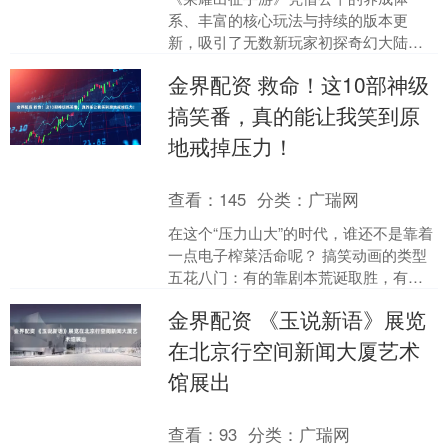
系、丰富的核心玩法与持续的版本更
新，吸引了无数新玩家初探奇幻大陆，
也让众多老玩家坚守初心、重温热血。
金界配资 救命！这10部神级
这款游戏打破了新老玩家的发育....
搞笑番，真的能让我笑到原
地戒掉压力！
查看：
145
分类：
广瑞网
在这个“压力山大”的时代，谁还不是靠着
一点电子榨菜活命呢？ 搞笑动画的类型
五花八门：有的靠剧本荒诞取胜，有的
角色本身就是行走的笑点，还有的靠声
金界配资 《玉说新语》展览
优那不要命的“疯感....
在北京行空间新闻大厦艺术
馆展出
查看：
93
分类：
广瑞网