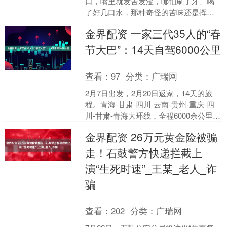
口，嘴里就发苦发涩，哪怕刷了牙、喝
了好几口水，那种奇怪的苦味还是挥之
不去；有时候吃着饭，嘴里也会突然冒
金界配资 一家三代35人的“春
出一股苦味，连好吃的饭菜都....
节大巴”：14天自驾6000公里
查看：
97
分类：
广瑞网
2月7日出发，2月20日返家，14天的旅
程。青海-甘肃-四川-云南-贵州-重庆-四
川-甘肃-青海大环线，全程6000余公里。
这是赵霞一大家人的“春节大巴”，老....
金界配资 26万元黄金险被骗
走！石鼓警方快递拦截上
演“生死时速”_王某_老人_诈
骗
查看：
202
分类：
广瑞网