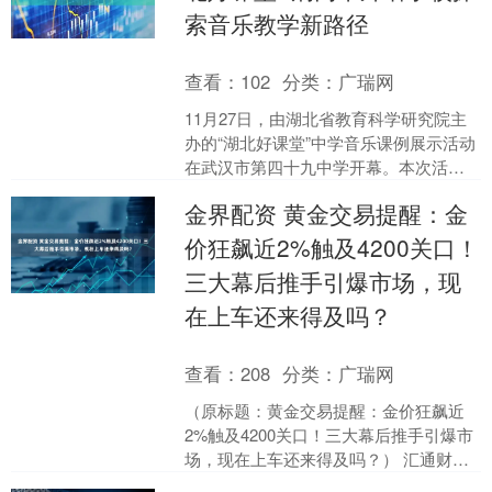
索音乐教学新路径
查看：
102
分类：
广瑞网
11月27日，由湖北省教育科学研究院主
办的“湖北好课堂”中学音乐课例展示活动
在武汉市第四十九中学开幕。本次活动
汇聚全省三百余名音乐教育工作者交流
金界配资 黄金交易提醒：金
研讨，旨在深化课....
价狂飙近2%触及4200关口！
三大幕后推手引爆市场，现
在上车还来得及吗？
查看：
208
分类：
广瑞网
（原标题：黄金交易提醒：金价狂飙近
2%触及4200关口！三大幕后推手引爆市
场，现在上车还来得及吗？） 汇通财经
APP讯——在沉寂数周后，黄金市场再