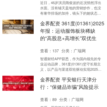
近日，46岁演员隋俊波的近况悄然浮出
水面。没有铺天盖地的营销炒作，也没
有奢华排场的加持，镜头下的她状态松
弛，气质温婉，始终保持着多年来的低
金界配资 361度(01361)2025
调质感。她与导演丈夫黄....
年报：运动服饰板块稀缺
的“高股息+高增长”双优生
查看：
137
分类：
广瑞网
智通财经APP获悉，作为国内领先的专
业运动品牌，361度(01361)坚守长期主
义，以产品与渠道双轮驱动实现2025年
稳健经营。全年实现营业收入111.46亿
金界配资 平安银行天津分
元....
行：“保健品诈骗”风险提示
查看：
89
分类：
广瑞网