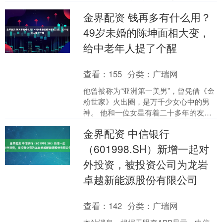
的欢笑与泪水中捕捉成长的线索。然而
金界配资 钱再多有什么用？
这个充满爱与挑战的过程....
49岁未婚的陈坤面相大变，
给中老年人提了个醒
查看：
155
分类：
广瑞网
他曾被称为“亚洲第一美男”，曾凭借《金
粉世家》火出圈，是万千少女心中的男
神。 他和一位女星有着二十多年的友
情，他们曾是荧幕中的“金童玉女”。 只可
金界配资 中信银行
惜两人始终没有....
（601998.SH）新增一起对
外投资，被投资公司为龙岩
卓越新能源股份有限公司
查看：
142
分类：
广瑞网