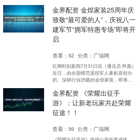
金界配资 金煌家装25周年庆
致敬“最可爱的人”，庆祝八一
建军节“拥军特惠专场”即将开
启
查看：
62
分类：
广瑞网
红网时刻新闻7月31日讯（通讯员 矜凰）
近日，由全国模范退役军人童彬原创办
的、深耕行业25载的金煌家装，即将启
动“致敬英雄·拥军特惠”暨25周年庆典专
金界配资 《荣耀出征手
场活动。品....
游》：让新老玩家共赴荣耀
征途！！
查看：
99
分类：
广瑞网
《荣耀出征手游》凭借公平的养成体