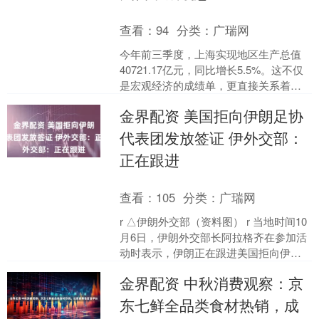
查看：
94
分类：
广瑞网
今年前三季度，上海实现地区生产总值
40721.17亿元，同比增长5.5%。这不仅
是宏观经济的成绩单，更直接关系着市
民的日常生活。GDP增长背后，是就业
金界配资 美国拒向伊朗足协
的稳定、收....
代表团发放签证 伊外交部：
正在跟进
查看：
105
分类：
广瑞网
r △伊朗外交部（资料图） r 当地时间10
月6日，伊朗外交部长阿拉格齐在参加活
动时表示，伊朗正在跟进美国拒向伊朗
足协代表团发放签证事宜。 r 当天早些时
金界配资 中秋消费观察：京
候，伊....
东七鲜全品类食材热销，成