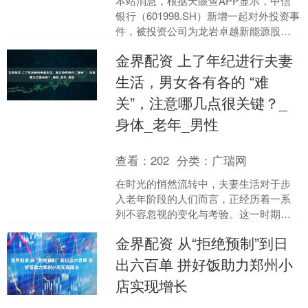
本站消息，根据天眼查APP显示，中信
银行（601998.SH）新增一起对外投资事
件，被投资公司为龙岩卓越新能源股份
有限公司，法定代表人叶活动，投资占
金界配资 上了年纪进行夫妻
比为0.53....
生活，男女各有各的 “难
关”，注意哪几点很关键？_
身体_老年_男性
查看：
202
分类：
广瑞网
在时光的悄然流转中，夫妻生活对于步
入老年阶段的人们而言，正经历着一系
列不容忽视的变化与考验。这一时期，
老年男女各自面临着独特的难题与挑
金界配资 从“拒绝预制”到日
战，而关注其中的关键细节，....
出六百单 拼好饭助力郑州小
店实现增长