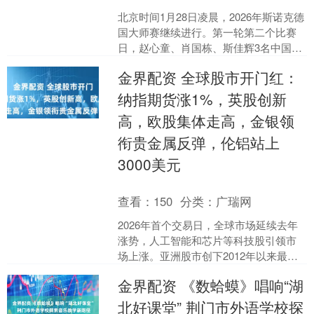
北京时间1月28日凌晨，2026年斯诺克德
国大师赛继续进行。第一轮第二个比赛
日，赵心童、肖国栋、斯佳辉3名中国选
手强势晋级。其中，世锦赛冠军赵心童
金界配资 全球股市开门红：
以5-0赢得与....
纳指期货涨1%，英股创新
高，欧股集体走高，金银领
衔贵金属反弹，伦铝站上
3000美元
查看：
150
分类：
广瑞网
2026年首个交易日，全球市场延续去年
涨势，人工智能和芯片等科技股引领市
场上涨。亚洲股市创下2012年以来最佳
开年表现，科技股推动纳斯达克100指数
金界配资 《数蛤蟆》唱响“湖
期货上涨1%....
北好课堂” 荆门市外语学校探