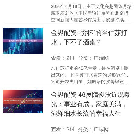
2026年4月18日，由玉文化兴趣团体月塘
藏玉筹划的《玉说新语》展览在北京行
空间新闻大厦艺术馆展出，展览持续到5
月9日，假日期间，北京的传统玉文化爱
金界配资 “贪杯”的名仁苏打
好者又多了一....
水，下不了酒桌？
查看：
211
分类：
广瑞网
名仁苏打水的40亿生意，是在酒桌上喝
出来的。 作为苏打水赛道的隐形冠军，
它避开农夫山泉、娃哈哈的强势渠道，
靠着“酒前酒后喝名仁”的口号，在白酒消
金界配资 46岁隋俊波近况曝
费场景里称王。 ....
光：事业有成，家庭美满，
演绎细水长流的幸福人生
查看：
214
分类：
广瑞网