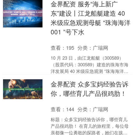
金界配资 服务“海上新广
度成为全球投资....
东”建设丨江龙船艇建造 40
米级应急观测母艇 “珠海海洋
001 ”号下水
查看：
195
分类：
广瑞网
10 月 23 日，由江龙船艇（300589）
（股票代码：300589）建造的珠海市海
洋发展局 40 米级应急观测 “珠海海洋
001 ” 号母艇顺利下水。本套....
金界配资 众多宝妈经验告诉
你，哪些育儿产品很鸡肋！
查看：
144
分类：
广瑞网
标题：众多宝妈经验告诉你，哪些育儿
产品很鸡肋！ 在育儿的旅程里，每位母
亲都像一位勇敢的探路者，她们在孩子