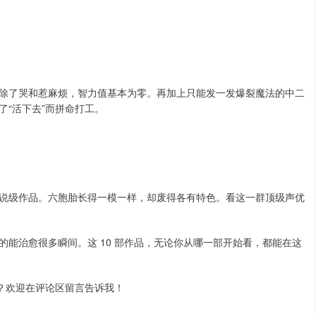
除了哭和惹麻烦，智力值基本为零。再加上只能发一发爆裂魔法的中二
“活下去”而拼命打工。
说级作品。六胞胎长得一模一样，却废得各有特色。看这一群顶级声优
能治愈很多瞬间。这 10 部作品，无论你从哪一部开始看，都能在这
？欢迎在评论区留言告诉我！