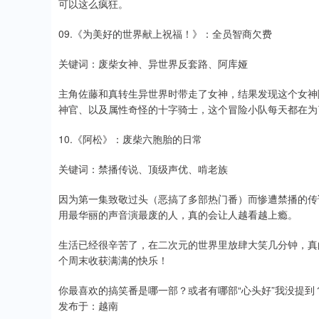
可以这么疯狂。
09.《为美好的世界献上祝福！》：全员智商欠费
关键词：废柴女神、异世界反套路、阿库娅
主角佐藤和真转生异世界时带走了女神，结果发现这个女神
神官、以及属性奇怪的十字骑士，这个冒险小队每天都在为了
10.《阿松》：废柴六胞胎的日常
关键词：禁播传说、顶级声优、啃老族
因为第一集致敬过头（恶搞了多部热门番）而惨遭禁播的传
用最华丽的声音演最废的人，真的会让人越看越上瘾。
生活已经很辛苦了，在二次元的世界里放肆大笑几分钟，真的
个周末收获满满的快乐！
你最喜欢的搞笑番是哪一部？或者有哪部“心头好”我没提到
发布于：越南