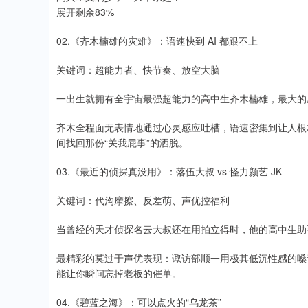
展开剩余83%
02.《齐木楠雄的灾难》：语速快到 AI 都跟不上
关键词：超能力者、快节奏、放空大脑
一出生就拥有全宇宙最强超能力的高中生齐木楠雄，最大的
齐木全程面无表情地通过心灵感应吐槽，语速密集到让人根
间找回那份“关我屁事”的洒脱。
03.《最近的侦探真没用》：落伍大叔 vs 怪力颜艺 JK
关键词：代沟摩擦、反差萌、声优控福利
当曾经的天才侦探名云大叔还在用拍立得时，他的高中生助
最精彩的莫过于声优表现：诹访部顺一用极其低沉性感的嗓
能让你瞬间忘掉老板的催单。
04.《碧蓝之海》：可以点火的“乌龙茶”