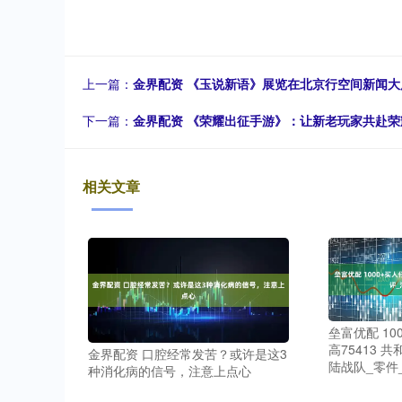
上一篇：
金界配资 《玉说新语》展览在北京行空间新闻
下一篇：
金界配资 《荣耀出征手游》：让新老玩家共赴荣
相关文章
垒富优配 1
高75413 
金界配资 口腔经常发苦？或许是这3
陆战队_零件
种消化病的信号，注意上点心