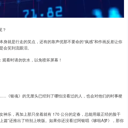
呢？
本身就是行走的笑点，还有的靠声优那不要命的“疯感”和作画反差让你
是会笑到流眼泪。
示：观看时请勿饮水，以免喷坏屏幕！
”……《银魂》的无厘头已经到了哪怕没看过的人，也会对他们的时事梗
神乐，再加上那只坐着就有 170 公分的定春，总能用最正经的脸干
原炎上篇”还推出了特别上映版。如果你还没看过阿银唱《哆啦A梦》，那你