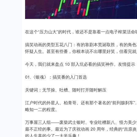
在这个“压力山大”的时代，谁还不是靠着一点电子榨菜活命
搞笑动画的类型五花八门：有的靠剧本荒诞取胜，有的角色
怀疑人生。甚至有些番，你根本说不出哪里好笑，但看完就
今天，我们就来盘点 10 部入坑必看的搞笑神作。友情提
01.《银魂》：搞笑番的入门首选
关键词：无节操、吐槽、随时打开随时解压
江户时代的外星人、柏青哥、还有那个著名的“前列腺刹车
略知一二的程度。
万事屋三人组——废柴武士银时、专业吐槽新八、怪力美少女
最不正经的事。最近为了庆祝动画 20 周年，经典的“吉
的人生真的少了一大半乐趣！