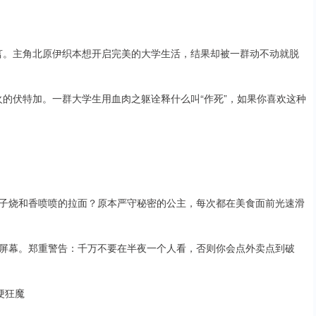
良言。主角北原伊织本想开启完美的大学生活，结果却被一群动不动就脱
起火的伏特加。一群大学生用血肉之躯诠释什么叫“作死”，如果你喜欢这种
子烧和香喷喷的拉面？原本严守秘密的公主，每次都在美食面前光速滑
屏幕。郑重警告：千万不要在半夜一个人看，否则你会点外卖点到破
玩梗狂魔