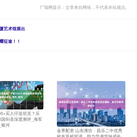
广瑞网提示：文章来自网络，不代表本站观点。
大厦艺术馆展出
耀征途！！
000+买人仔送坦克？乐
共和国剑圣深度测评_海军
_银河
金界配资 山东潍坊：昌乐二中优秀
校友返校宣讲，助力学弟学妹成长