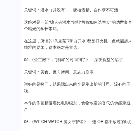
关键词：潜水（并没有）、硬核酒精、自作孽不可活
这绝对是一部“骗人去潜水”实则“教你如何选室友”的劝世
个精光的学长带坏。
在这里，所谓的“乌龙茶”和“白开水”都是打火机一点就能
纯粹的耍笨，这本绝对是首选。
05.《公主殿下，“拷问”的时间到了》：深夜食堂的陷阱
关键词：美食、反向拷问、意志力崩塌
说好的是拷问，结果端出来的全是刚出炉的吐司、流心的玉
跪。
本作的作画精度堪比电影级别，食物散发的香气仿佛能穿透
产！
06.《WITCH WATCH 魔女守护者》：连 OP 都不放过的