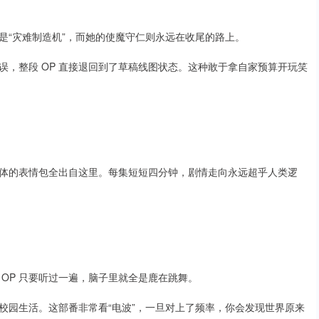
是“灾难制造机”，而她的使魔守仁则永远在收尾的路上。
，整段 OP 直接退回到了草稿线图状态。这种敢于拿自家预算开玩笑
体的表情包全出自这里。每集短短四分钟，剧情走向永远超乎人类逻
n……”这句魔性的 OP 只要听过一遍，脑子里就全是鹿在跳舞。
校园生活。这部番非常看“电波”，一旦对上了频率，你会发现世界原来