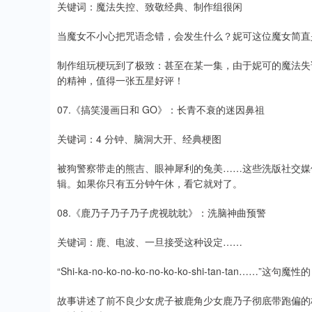
关键词：魔法失控、致敬经典、制作组很闲
当魔女不小心把咒语念错，会发生什么？妮可这位魔女简直
制作组玩梗玩到了极致：甚至在某一集，由于妮可的魔法失误
的精神，值得一张五星好评！
07.《搞笑漫画日和 GO》：长青不衰的迷因鼻祖
关键词：4 分钟、脑洞大开、经典梗图
被狗警察带走的熊吉、眼神犀利的兔美……这些洗版社交媒
辑。如果你只有五分钟午休，看它就对了。
08.《鹿乃子乃子乃子虎视眈眈》：洗脑神曲预警
关键词：鹿、电波、一旦接受这种设定……
“Shi-ka-no-ko-no-ko-no-ko-ko-shi-tan-ta
故事讲述了前不良少女虎子被鹿角少女鹿乃子彻底带跑偏的