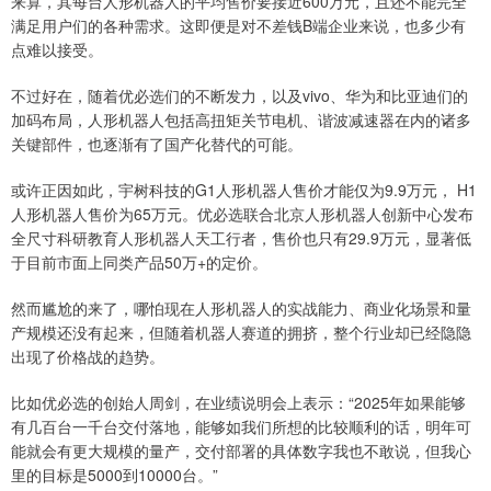
来算，其每台人形机器人的平均售价要接近600万元，且还不能完全
满足用户们的各种需求。这即便是对不差钱B端企业来说，也多少有
点难以接受。
不过好在，随着优必选们的不断发力，以及vivo、华为和比亚迪们的
加码布局，人形机器人包括高扭矩关节电机、谐波减速器在内的诸多
关键部件，也逐渐有了国产化替代的可能。
或许正因如此，宇树科技的G1人形机器人售价才能仅为9.9万元， H1
人形机器人售价为65万元。优必选联合北京人形机器人创新中心发布
全尺寸科研教育人形机器人天工行者，售价也只有29.9万元，显著低
于目前市面上同类产品50万+的定价。
然而尴尬的来了，哪怕现在人形机器人的实战能力、商业化场景和量
产规模还没有起来，但随着机器人赛道的拥挤，整个行业却已经隐隐
出现了价格战的趋势。
比如优必选的创始人周剑，在业绩说明会上表示：“2025年如果能够
有几百台一千台交付落地，能够如我们所想的比较顺利的话，明年可
能就会有更大规模的量产，交付部署的具体数字我也不敢说，但我心
里的目标是5000到10000台。”