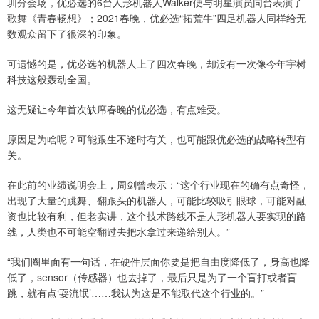
圳分会场，优必选的6台人形机器人Walker便与明星演员同台表演了
歌舞《青春畅想》；2021春晚，优必选“拓荒牛”四足机器人同样给无
数观众留下了很深的印象。
可遗憾的是，优必选的机器人上了四次春晚，却没有一次像今年宇树
科技这般轰动全国。
这无疑让今年首次缺席春晚的优必选，有点难受。
原因是为啥呢？可能跟生不逢时有关，也可能跟优必选的战略转型有
关。
在此前的业绩说明会上，周剑曾表示：“这个行业现在的确有点奇怪，
出现了大量的跳舞、翻跟头的机器人，可能比较吸引眼球，可能对融
资也比较有利，但老实讲，这个技术路线不是人形机器人要实现的路
线，人类也不可能空翻过去把水拿过来递给别人。”
“我们圈里面有一句话，在硬件层面你要是把自由度降低了，身高也降
低了，sensor（传感器）也去掉了，最后只是为了一个盲打或者盲
跳，就有点‘耍流氓’……我认为这是不能取代这个行业的。”