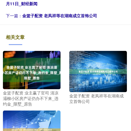
月11日_财经新闻
下一篇：
金篮子配资 老凤祥等在湖南成立首饰公司
相关文章
金篮子配资 业主赢了官司 清凉
金篮子配资 老凤祥等在湖南成
灞柳小区房产证仍办不下来_违
立首饰公司
约金_限墅_原告