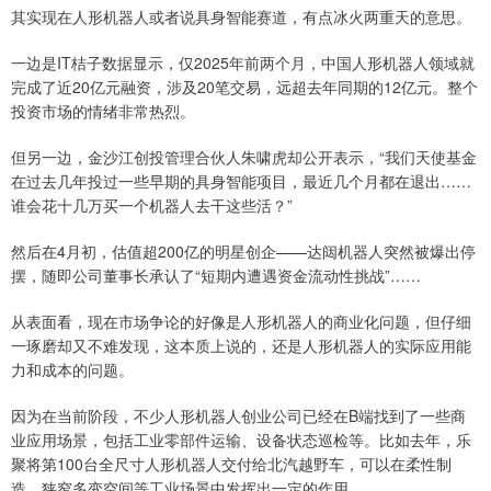
其实现在人形机器人或者说具身智能赛道，有点冰火两重天的意思。
一边是IT桔子数据显示，仅2025年前两个月，中国人形机器人领域就
完成了近20亿元融资，涉及20笔交易，远超去年同期的12亿元。整个
投资市场的情绪非常热烈。
但另一边，金沙江创投管理合伙人朱啸虎却公开表示，“我们天使基金
在过去几年投过一些早期的具身智能项目，最近几个月都在退出……
谁会花十几万买一个机器人去干这些活？”
然后在4月初，估值超200亿的明星创企——达闼机器人突然被爆出停
摆，随即公司董事长承认了“短期内遭遇资金流动性挑战”……
从表面看，现在市场争论的好像是人形机器人的商业化问题，但仔细
一琢磨却又不难发现，这本质上说的，还是人形机器人的实际应用能
力和成本的问题。
因为在当前阶段，不少人形机器人创业公司已经在B端找到了一些商
业应用场景，包括工业零部件运输、设备状态巡检等。比如去年，乐
聚将第100台全尺寸人形机器人交付给北汽越野车，可以在柔性制
造、狭窄多变空间等工业场景中发挥出一定的作用。