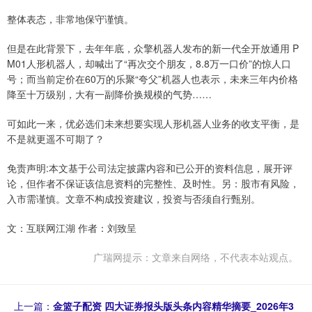
整体表态，非常地保守谨慎。
但是在此背景下，去年年底，众擎机器人发布的新一代全开放通用 P
M01人形机器人，却喊出了“再次交个朋友，8.8万一口价”的惊人口
号；而当前定价在60万的乐聚“夸父”机器人也表示，未来三年内价格
降至十万级别，大有一副降价换规模的气势……
可如此一来，优必选们未来想要实现人形机器人业务的收支平衡，是
不是就更遥不可期了？
免责声明:本文基于公司法定披露内容和已公开的资料信息，展开评
论，但作者不保证该信息资料的完整性、及时性。另：股市有风险，
入市需谨慎。文章不构成投资建议，投资与否须自行甄别。
文：互联网江湖 作者：刘致呈
广瑞网提示：文章来自网络，不代表本站观点。
上一篇：
金篮子配资 四大证券报头版头条内容精华摘要_2026年3