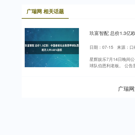
广瑞网 相关话题
玖富智配 总价1.3
日期：07-15
来源：口
星辉娱乐7月14日晚间
球队伯恩利老板。 公告
广瑞网