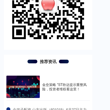
推荐资讯
金垒策略 *ST聆达提示重整风
险，投资者维权看这里！
​金篮子配资 山东出版（601019）6月27日主力