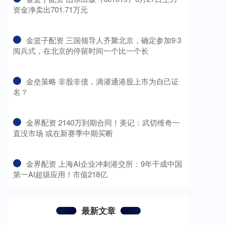
资金净卖出701.71万元
​金篮子配资 三国领导人齐聚北京，确定参加9·3
阅兵式，在北京的停留时间一个比一个长
​金垒策略 非股非债，滴灌通港股上市为自己证
名？
​金界配资 2140万到期合同！美记：武切维奇一
直没市场 或在新赛季中期买断
​金界配资 上海AI企业冲刺港交所：9年干成中国
第一AI超级应用！市值218亿
最新文章