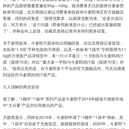
样的产品面饼重量普遍在90g—100g。就消费者关注的面饼分量参照
标准等问题，北京商报记者以消费者身份咨询今麦郎淘宝官方旗舰店
客服，得到的回复是：“面饼克数多，以面饼克数为准。”在多次追问
后，对方表示，“这个问题（即参照标准是什么）已经超出客服权限
了”，并称会向上反馈，但截至发稿记者并未得到更多回复。
关于参照标准，今麦郎方面未给出明确回复，但北京商报记者发现，
在标有“1.5倍”字样包装的方便面，以及一款标有“1袋半”字样面饼为11
0g的方便面产品详情页中，有一行小字备注：“1.5倍指与今麦郎鸡汁
面（面饼70克）对比”“量大多一半指与今麦郎鸡汁面（面饼70克）对
比。”值得注意的是，在今麦郎多个平台的官方旗舰店内，均无法搜索
到这款作为参照的鸡汁面产品。
引人误解的商业宣传
据了解，“1桶半”“1袋半”系列产品是今麦郎于2015年瞄准方便面市场
中“大分量”产品空白而推出的产品。
天眼查显示，同样在2015年，今麦郎申请了“1桶半”“1袋半”商标。其
中，“1袋半”目前处于无效状态。据搜狐财经报道，2020年，今麦郎“1