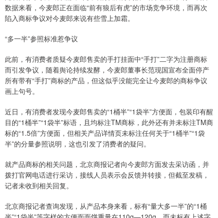
数据来看，今麦郎正在面临“前有狼后有虎”的市场竞争环境，而再次
陷入商标争议对今麦郎来说有些雪上加霜。
“多一半”参照标准惹争议
此前，有消费者质疑今麦郎售卖的手打挂面中“手打”二字为注册商标
而引发争议，随着舆论持续发酵，今麦郎董事长范现国宣布全面停产
所有带有“手打”商标的产品，但这似乎没能完全让今麦郎的商标争议
画上句号。
近日，有消费者发现今麦郎售卖的“1桶半”“1袋半”方便面，包装印有醒
目的“1桶半”“1袋半”标语，且均标注TM商标，此外还有并未标注TM商
标的“1.5倍”方便面，但相关产品详情页未标注任何关于“1桶半”“1袋
半”的分量参照说明，这也引发了消费者的疑问。
就产品商标的相关问题，北京商报记者向今麦郎方面发去采访函，并
拨打官网电话进行采访，接线人员表示会反馈并转接，但截至发稿，
记者未收到相关回复。
北京商报记者查询发现，从产品本身来看，标有“量大多一半”的“1桶
半”“1袋半”等字样的方便面面饼重量在110g—120g，而未标有上述字