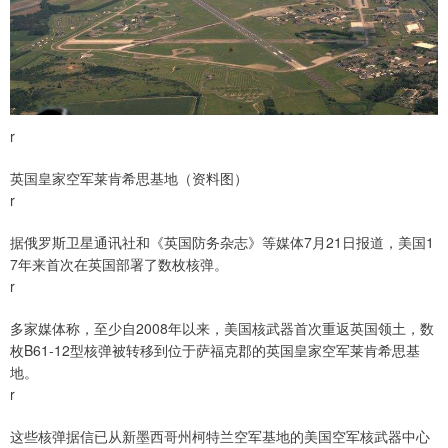
r
英国皇家空军莱肯希思基地（资料图）
r
据俄罗斯卫星通讯社和《英国防务杂志》等媒体7月21日报道，美国1
7年来首次在英国部署了数枚核弹。
r
多家媒体称，至少自2008年以来，美国核武器首次重返英国领土，数
枚B61-12型核弹被转移到位于萨福克郡的英国皇家空军莱肯希思基
地。
r
这些核弹据信已从新墨西哥州柯特兰空军基地的美国空军核武器中心