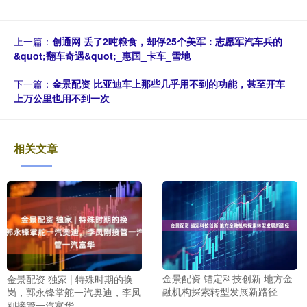
上一篇：
创通网 丢了2吨粮食，却俘25个美军：志愿军汽车兵的
&quot;翻车奇遇&quot;_惠国_卡车_雪地
下一篇：
金景配资 比亚迪车上那些几乎用不到的功能，甚至开车
上万公里也用不到一次
相关文章
金景配资 锚定科技创新 地方金
金景配资 独家 | 特殊时期的换
融机构探索转型发展新路径
岗，郭永锋掌舵一汽奥迪，李凤
刚接管一汽富华