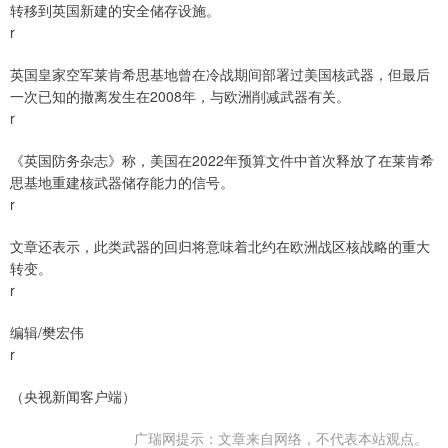
转移到英国新建的安全储存设施。
r
英国皇家空军莱肯希思基地曾在冷战期间部署过美国核武器，但最后
一次已知的撤离发生在2008年，与欧洲削减武器有关。
r
《英国防务杂志》称，美国在2022年预算文件中首次释放了在莱肯希
思基地重建核武器储存能力的信号。
r
文章还表示，此类武器的回归将意味着北约在欧洲战区核战略的重大
转变。
r
编辑/樊宏伟
r
（央视新闻客户端）
广瑞网提示：文章来自网络，不代表本站观点。