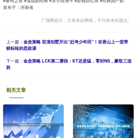
#黎明之前 #谍战剧经典 #水手段海平 #影视回忆杀 #经典国产剧
发布于：河南省
广瑞网提示：文章来自网络，不代表本站观点。
上一篇：
金垒策略 双清别墅开出“赶考少年田”！在香山上一堂带
耕耘味的思政课
下一篇：
金垒策略 LCK第二赛段：KT还是猛，零封NS，豪取三连
胜
相关文章