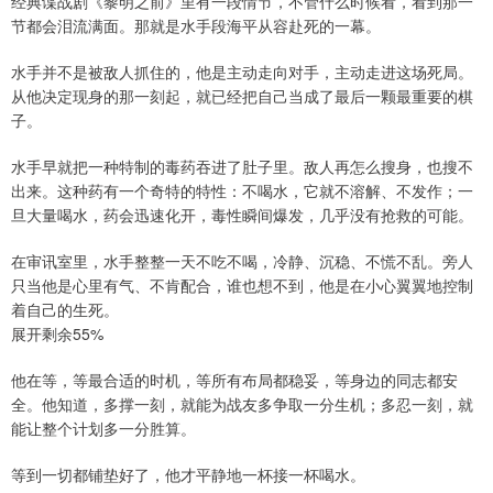
经典谍战剧《黎明之前》里有一段情节，不管什么时候看，看到那一
节都会泪流满面。那就是水手段海平从容赴死的一幕。
水手并不是被敌人抓住的，他是主动走向对手，主动走进这场死局。
从他决定现身的那一刻起，就已经把自己当成了最后一颗最重要的棋
子。
水手早就把一种特制的毒药吞进了肚子里。敌人再怎么搜身，也搜不
出来。这种药有一个奇特的特性：不喝水，它就不溶解、不发作；一
旦大量喝水，药会迅速化开，毒性瞬间爆发，几乎没有抢救的可能。
在审讯室里，水手整整一天不吃不喝，冷静、沉稳、不慌不乱。旁人
只当他是心里有气、不肯配合，谁也想不到，他是在小心翼翼地控制
着自己的生死。
展开剩余55%
他在等，等最合适的时机，等所有布局都稳妥，等身边的同志都安
全。他知道，多撑一刻，就能为战友多争取一分生机；多忍一刻，就
能让整个计划多一分胜算。
等到一切都铺垫好了，他才平静地一杯接一杯喝水。