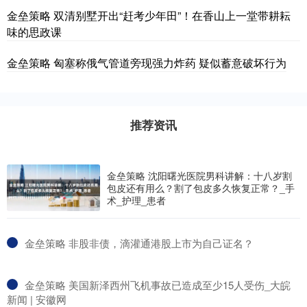
金垒策略 双清别墅开出“赶考少年田”！在香山上一堂带耕耘
味的思政课
金垒策略 匈塞称俄气管道旁现强力炸药 疑似蓄意破坏行为
推荐资讯
金垒策略 沈阳曙光医院男科讲解：十八岁割
包皮还有用么？割了包皮多久恢复正常？_手
术_护理_患者
​金垒策略 非股非债，滴灌通港股上市为自己证名？
​金垒策略 美国新泽西州飞机事故已造成至少15人受伤_大皖
新闻 | 安徽网