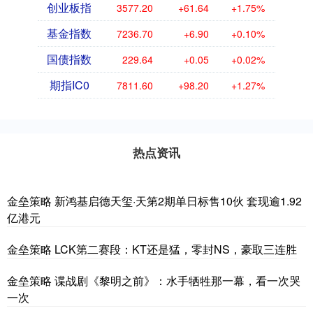
创业板指
3577.20
+61.64
+1.75%
基金指数
7236.70
+6.90
+0.10%
国债指数
229.64
+0.05
+0.02%
期指IC0
7811.60
+98.20
+1.27%
热点资讯
金垒策略 新鸿基启德天玺·天第2期单日标售10伙 套现逾1.92
亿港元
金垒策略 LCK第二赛段：KT还是猛，零封NS，豪取三连胜
金垒策略 谍战剧《黎明之前》：水手牺牲那一幕，看一次哭
一次